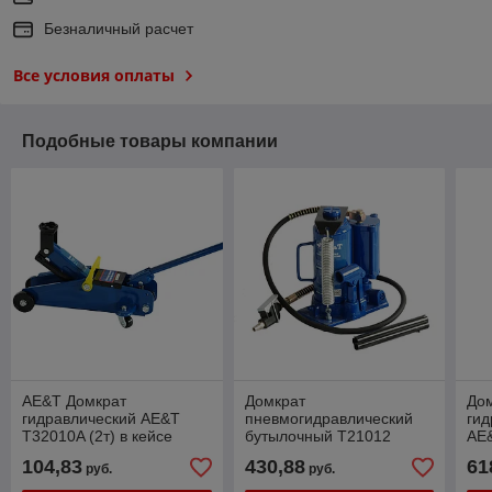
Безналичный расчет
Все условия оплаты
Подобные товары компании
AE&T Домкрат
Домкрат
Дом
гидравлический AE&T
пневмогидравлический
гид
T32010A (2т) в кейсе
бутылочный Т21012
AE&
AE&T (12т)
104,83
430,88
61
руб.
руб.