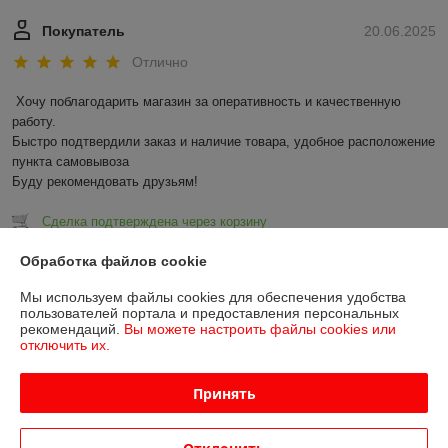
Покупатель
20.06.2025
Отлично
Хочу поблагодарить магазин за оперативность и качественную 
работу.

Быстро подтвердили заказ и наличие товара, удобное расположение 
пункта самовывоза

Буду рекомендовать друзьям!
Сделка подтверждена через корзину
Обработка файлов cookie
Показать все отзывы
Мы используем файлы cookies для обеспечения удобства
пользователей портала и предоставления персональных
рекомендаций.
Вы можете настроить файлы cookies или
О нас
отключить их.
Контакты
Принять
Доставка и оплата