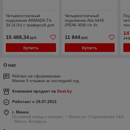
Четырехстоечный
Четырехстоечный
По
подъемник ARMADA T4-
подъёмник Atis A440
чет
34 (4.0т) с траверсой для
(PEAK 409) г/п 4т
тон
сход-развала (380В)
220/380В для слесарных
тра
14
работ
15 468,34
11 844
руб.
руб.
14 
Купить
Купить
О нас
Рейтинг не сформирован
Менее 5 отзывов за последний год
Компания продает на
Deal.by
Работает с 19.07.2012
г. Минск
Основной склад и магазин: г. Минск ул. Стариновская 14А.
, Минск, Беларусь