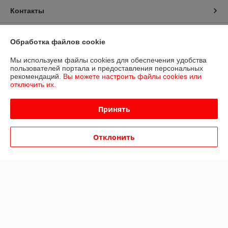
Контакты
Доставка и оплата
Обработка файлов cookie
График работы
Мы используем файлы cookies для обеспечения удобства
пользователей портала и предоставления персональных
рекомендаций.
Вы можете настроить файлы cookies или
Полная версия сайта
отключить их.
Политика обработки cookies
Принять
Сайт создан на платформе Deal.by
Отклонить
Информация для покупателя
Юридическое лицо:
Общество с ограниченной ответственностью
«Дюкон плюс»
РБ, 220138, г. Минск, ул. Стариновская 14А
Регистрационный номер ЕГР: 193677992
УНП: 193677992