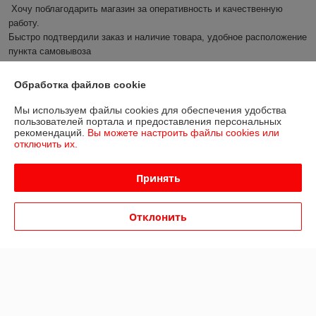
Хочу поблагодарить магазин за оперативность и качественную 
работу.

Быстро подтвердили заказ и наличие товара, удобное расположение 
пункта самовывоза

Буду рекомендовать друзьям!
Обработка файлов cookie
Сделка подтверждена через корзину
Мы используем файлы cookies для обеспечения удобства
пользователей портала и предоставления персональных
Показать все отзывы
рекомендаций.
Вы можете настроить файлы cookies или
отключить их.
О нас
Принять
Контакты
Отклонить
Доставка и оплата
График работы
Полная версия сайта