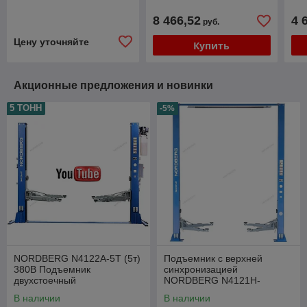
220/380В
8 466,52
4 
руб.
Цену уточняйте
Купить
Акционные предложения и новинки
5 ТОНН
-5%
NORDBERG N4122A-5T (5т)
Подъемник с верхней
380В Подъемник
синхронизацией
двухстоечный
NORDBERG N4121H-
электрогидравлический
4T_380V
В наличии
В наличии