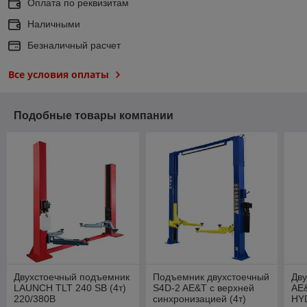
Оплата по реквизитам
Наличными
Безналичный расчет
Все условия оплаты
Подобные товары компании
Двухстоечный подъемник
Подъемник двухстоечный
Дв
LAUNCH TLT 240 SB (4т)
S4D-2 AE&T с верхней
AE
220/380В
синхронизацией (4т)
HY