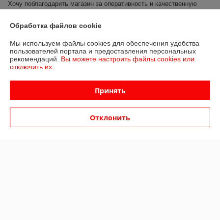
Хочу поблагодарить магазин за оперативность и качественную 
работу.

Быстро подтвердили заказ и наличие товара, удобное расположение 
Обработка файлов cookie
пункта самовывоза

Буду рекомендовать друзьям!
Мы используем файлы cookies для обеспечения удобства
пользователей портала и предоставления персональных
рекомендаций.
Вы можете настроить файлы cookies или
Сделка подтверждена через корзину
отключить их.
Показать все отзывы
Принять
Отклонить
О нас
Контакты
Доставка и оплата
График работы
Полная версия сайта