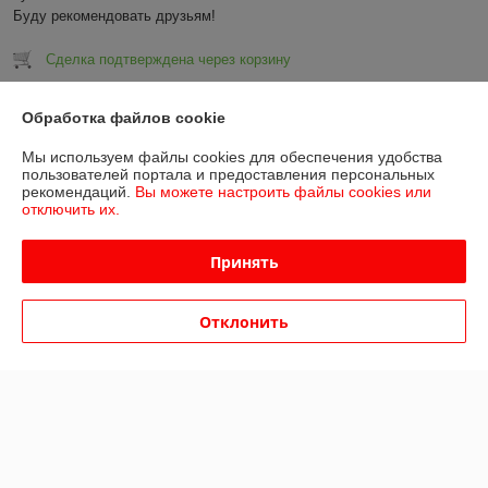
Буду рекомендовать друзьям!
Сделка подтверждена через корзину
Показать все отзывы
Обработка файлов cookie
Мы используем файлы cookies для обеспечения удобства
пользователей портала и предоставления персональных
О нас
рекомендаций.
Вы можете настроить файлы cookies или
отключить их.
Контакты
Принять
Доставка и оплата
Отклонить
График работы
Полная версия сайта
Политика обработки cookies