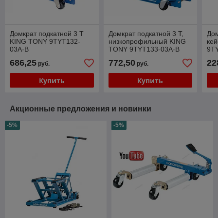
Домкрат подкатной 3 Т
Домкрат подкатной 3 Т,
Дом
KING TONY 9TYT132-
низкопрофильный KING
ке
03A-B
TONY 9TYT133-03A-B
9T
686,25
772,50
22
руб.
руб.
Купить
Купить
Акционные предложения и новинки
-5%
-5%