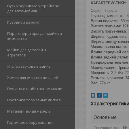
ХАРАКТЕРИСТИКИ:
Пуско-зарядные устройства
Серия: Профи
для автомобиля
Грузоподъемность: 4
Время подъема: 60 с
Кузовной ремонт
Высота подъема: 191
Высота подъемника: 
Парогенераторы для мойки и
Ширина подъемника: 
химчистки
Ширина между колон
Минимальная высота 
Мойки для деталей и
Длина передней лапы
агрегатов
Длина задней лапы: 
Предохранительное 
Ультразвуковые ванны
Модификация: Прямой
Мощность: 2,2 кВт 2
Химия для очистки деталей
Размеры упаковки: 3
Вес: 774 кг
Печи на отработанном масле
Проточка тормозных дисков
Характеристик
Металлическая мебель
Основные
Гаражное оборудование
Производитель