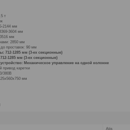
.5 т
ек
5-2144 мм
3369-3604 мм
3516 мм
нами: 2850 мм
до проставок: 90 мм
: 712-1285 мм (3-ех секционные)
712-1285 мм (3-ех секционные)
устройство: Механическое управление на одной колонне
 привод каретки
20/380В
425x560x750 мм
и
Atis