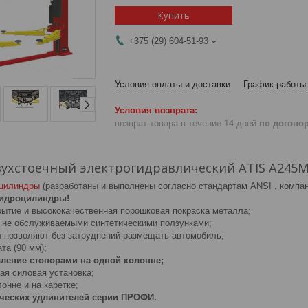
Купить
+375 (29) 604-51-93
Условия оплаты и доставки
График работы
возврат товара в течение 14 дней
по догово
ухстоечный электрогидравлический ATIS A245M
оцилиндры
(разработаны и выполнены согласно стандартам ANSI , компан
гидроцилиндры!
рытие и высококачественная порошковая покраска металла;
с не обслуживаемыми синтетическими ползунками;
ы позволяют без затруднений размещать автомобиль;
та (90 мм);
ление стопорами на одной колонне;
ая силовая установка;
онне и на каретке;
ческих удлинителей серии ПРОФИ.