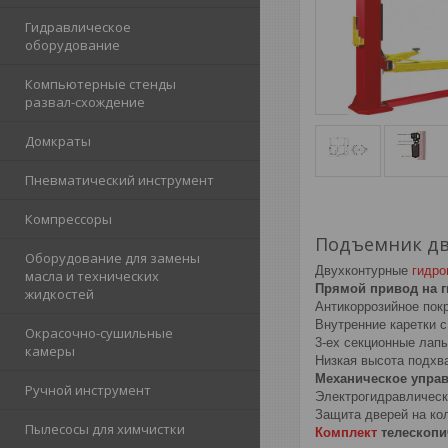
Гидравлическое
оборудование
Компьютерные стенды
развал-схождение
Домкраты
Пневматический инструмент
Компрессоры
Подъемник дв
Оборудование для замены
Двухконтурные
гидр
масла и технических
Прямой привод на 
жидкостей
Антикоррозийное пок
Внутренние каретки 
Окрасочно-сушильные
3-ех секционные лап
камеры
Низкая высота подхва
Механическое управ
Ручной инструмент
Электрогидравлическ
Защита дверей на кол
Пылесосы для химчистки
Комплект
телескопи