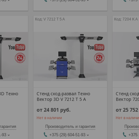
V 7212 T 5 A
7204 K A
3D Техно
Стенд сход-развал Техно
Стенд схо
A
Вектор 3D V 7212 T 5 A
Вектор 720
от 24 801
руб.
от 25 75
Нет в наличии
Нет в налич
гарантия
Производитель и гарантия
Произво
1-93
+375 (29) 604-51-93
+375 