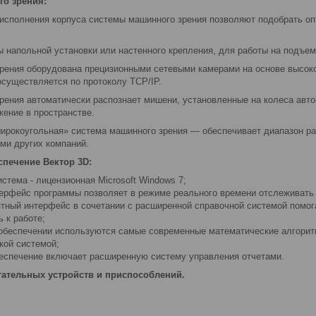
го зрения:
исполнения корпуса системы машинного зрения позволяют подобрать о
 напольной установки или настенного крепления, для работы на подъемн
рения оборудована прецизионными сетевыми камерами на основе высок
осуществляется по протоколу TCP/IP.
рения автоматически распознает мишени, установленные на колеса авто
жение в пространстве.
широкоугольная» система машинного зрения — обеспечивает диапазон ра
ми других компаний.
спечение Вектор 3D:
стема - лицензионная Microsoft Windows 7;
ерфейс программы позволяет в режиме реального времени отслеживать 
ятный интерфейс в сочетании с расширенной справочной системой помо
ь к работе;
обеспечении используются самые современные математические алгори
кой системой;
еспечение включает расширенную систему управления отчетами.
гательных устройств и приспособлений.