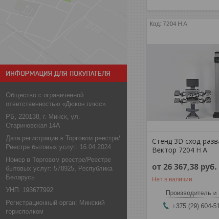
7204 H A
ИНФОРМАЦИЯ ДЛЯ ПОКУПАТЕЛЯ
Общество с ограниченной
ответственностью «Дюкон плюс»
РБ, 220138, г. Минск, ул.
Стариновская 14А
Дата регистрации в Торговом реестре/
Стенд 3D сход-разв
Реестре бытовых услуг: 16.04.2024
Вектор 7204 H A
Номер в Торговом реестре/Реестре
от 26 367,38
руб.
бытовых услуг: 578925, Республика
Беларусь
Нет в наличии
УНП: 193677992
Производитель и 
Регистрационный орган: Минский
+375 (29) 604-5
горисполком