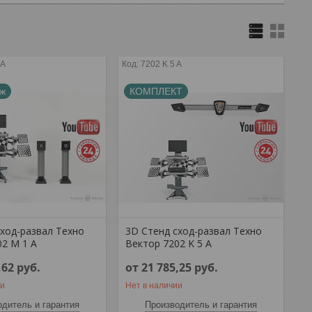
 A
7202 K 5 A
аж
КОМПЛЕКТ
сход-развал Техно
3D Стенд сход-развал Техно
02 M 1 A
Вектор 7202 K 5 A
,62
руб.
от 21 785,25
руб.
ии
Нет в наличии
дитель и гарантия
Производитель и гарантия