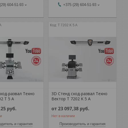
(29) 604-51-93
+375 (29) 604-51-93
A
T 7202 K 5 A
сход-развал Техно
3D Стенд сход-развал Техно
2 T 5 A
Вектор T 7202 K 5 A
,25
руб.
от 23 097,38
руб.
ии
Нет в наличии
дитель и гарантия
Производитель и гарантия