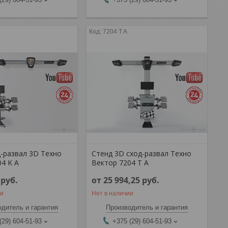
7204 T A
д-развал 3D Техно
Стенд 3D сход-развал Техно
4 K A
Вектор 7204 T A
2
руб.
от 25 994,25
руб.
ии
Нет в наличии
дитель и гарантия
Производитель и гарантия
(29) 604-51-93
+375 (29) 604-51-93