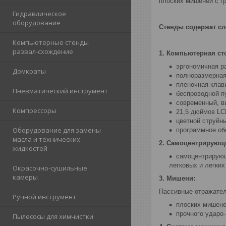
плоских мишеней с г
Гидравлическое
оборудование
Стенды содержат с
Компьютерные стенды
развал-схождение
1. Компьютерная ст
эргономичная р
Домкраты
полноразмерная
пленочная клав
Пневматический инструмент
беспроводной п
современный, в
Компрессоры
21,5 дюймов LC
цветной струйны
Оборудование для замены
программное об
масла и технических
2. Самоцентрирующи
жидкостей
cамоцентрирующ
легковых и легких
Окрасочно-сушильные
камеры
3. Мишени:
Пассивные отражател
Ручной инструмент
плоских мишене
прочного ударо
Пылесосы для химчистки