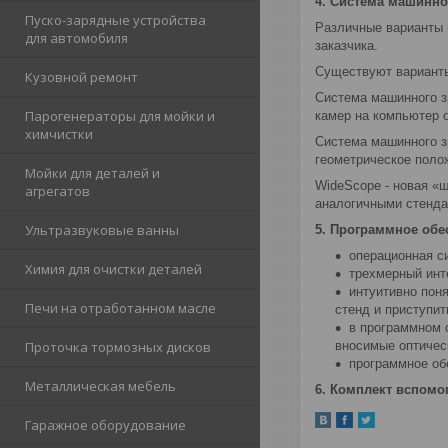
4. Система машинно
Пуско-зарядные устройства
Различные варианты 
для автомобиля
заказчика.
Существуют варианты
Кузовной ремонт
Система машинного з
Парогенераторы для мойки и
камер на компьютер 
химчистки
Система машинного з
геометрическое поло
Мойки для деталей и
WideScope - новая «
агрегатов
аналогичными стенда
Ультразвуковые ванны
5. Программное обе
операционная си
Химия для очистки деталей
трехмерный инт
интуитивно пон
Печи на отработанном масле
стенд и приступит
в программном 
вносимые оптичес
Проточка тормозных дисков
программное об
Металлическая мебель
6. Комплект вспомо
Гаражное оборудование