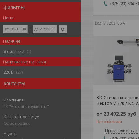
+375 (29) 604-5
ФИЛЬТРЫ
Цена
V 7202 K 5 A
Наличие
В наличии
1
Напряжение питания
220 В
27
КОНТАКТЫ
3D Стенд сход-разв
Вектор V 7202 K 5 A
ГК "Автоинструменты"
от 23 492,25
руб.
Нет в наличии
Офис продаж
Производитель и 
+375 (29) 604-5