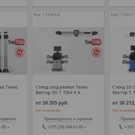
T 7204 K A
T 7204 T
ал Техно
Стенд сход-развал Техно
Стенд 3D 
Вектор 3D T 7204 K A
Вектор T 7
от 26 205
руб.
от 26 212
Нет в наличии
Нет в налич
гарантия
Производитель и гарантия
Произво
1-93
+375 (29) 604-51-93
+375 