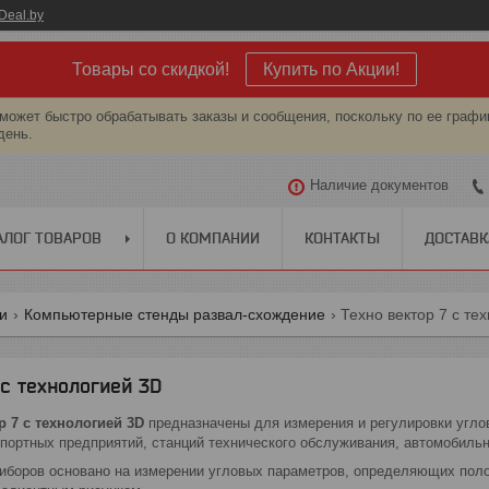
Deal.by
Товары со скидкой!
Купить по Акции!
может быстро обрабатывать заказы и сообщения, поскольку по ее графи
день.
Наличие документов
АЛОГ ТОВАРОВ
О КОМПАНИИ
КОНТАКТЫ
ДОСТАВК
ги
Компьютерные стенды развал-схождение
Техно вектор 7 с те
 с технологией 3D
 7 с технологией 3D
предназначены для измерения и регулировки угло
портных предприятий, станций технического обслуживания, автомобильн
иборов основано на измерении угловых параметров, определяющих пол