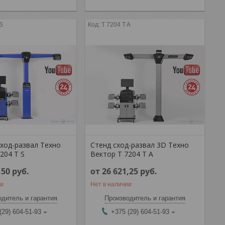
 S
T 7204 T A
сход-развал Техно
Стенд сход-развал 3D Техно
204 T S
Вектор T 7204 T A
,50
руб.
от 26 621,25
руб.
ии
Нет в наличии
дитель и гарантия
Производитель и гарантия
(29) 604-51-93
+375 (29) 604-51-93