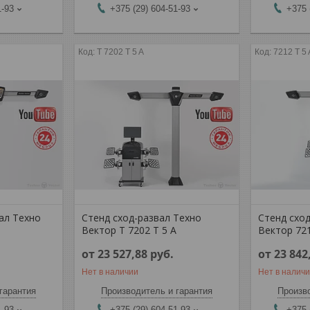
1-93
+375 (29) 604-51-93
+375 
T 7202 T 5 A
7212 T 5 
ал Техно
Стенд сход-развал Техно
Стенд схо
Вектор T 7202 T 5 A
Вектор 721
от 23 527,88
руб.
от 23 842
Нет в наличии
Нет в налич
гарантия
Производитель и гарантия
Произво
1-93
+375 (29) 604-51-93
+375 