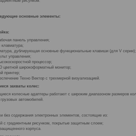
радиентным рисунком.
ледующие основные элементы:
ойка:
абочая панель управления;
 клавиатура;
иатура, дублирующая основные функциональные клавиши (для V серии);
ульт управления;
ысокоскоростной процессор;
D цветной широкоформатный монитор;
й принтер;
еспечение Техно Вектор с трехмерной визуализацией.
еся захваты колес:
иеся колесные адаптеры работают с широким диапазоном размеров коле
 грузовых автомобилей.
и без содержания электронных элементов, состоящие из:
й с градиентным рисунком, покрытые защитным слоем;
-защищенного корпуса.