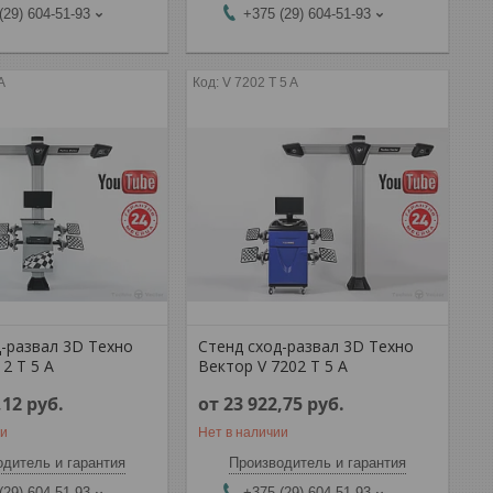
(29) 604-51-93
+375 (29) 604-51-93
A
V 7202 T 5 A
д-развал 3D Техно
Стенд сход-развал 3D Техно
2 T 5 A
Вектор V 7202 T 5 A
,12
руб.
от 23 922,75
руб.
ии
Нет в наличии
дитель и гарантия
Производитель и гарантия
(29) 604-51-93
+375 (29) 604-51-93