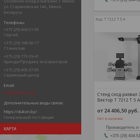
Основной склад и магазин: г. Минск
ул. Стариновская 14А., Минск,
Беларусь
T 7212 T 5 A
+375 (29) 604-51-93
Сергей
+375 (29) 168-00-17
Станислав
+375 (29) 773-39-41
Аренда/Продажа экскаваторов
+375 (29) 605-07-65
Сервисный центр
info@autotool.by
Стенд сход-развал 
Вектор T 7212 T 5 
от 24 406,50
руб.
https://dukon.by/
Генеральный поставщик
Нет в наличии
Производитель и 
КАРТА
+375 (29) 604-5